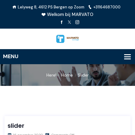
Lelyweg 8, 4612 PS Bergen op Zoom
+31164687000
Welkom bij MARVATO
Here!
Home
Slider
slider