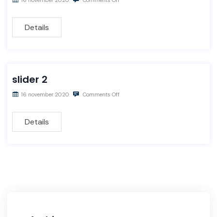
16 november 2020
Comments Off
Details
slider 2
16 november 2020
Comments Off
Details