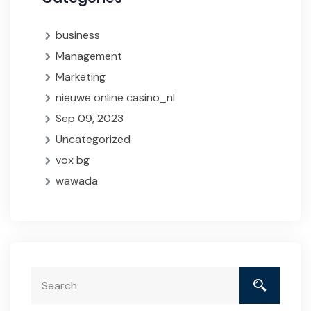
business
Management
Marketing
nieuwe online casino_nl
Sep 09, 2023
Uncategorized
vox bg
wawada