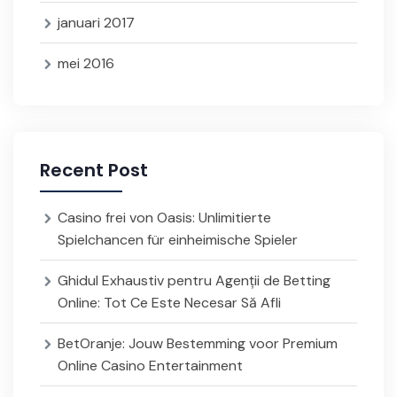
januari 2017
mei 2016
Recent Post
Casino frei von Oasis: Unlimitierte
Spielchancen für einheimische Spieler
Ghidul Exhaustiv pentru Agenții de Betting
Online: Tot Ce Este Necesar Să Afli
BetOranje: Jouw Bestemming voor Premium
Online Casino Entertainment