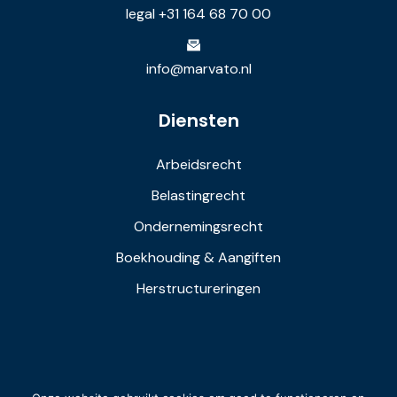
legal +31 164 68 70 00
info@marvato.nl
Diensten
Arbeidsrecht
Belastingrecht
Ondernemingsrecht
Boekhouding & Aangiften
Herstructureringen