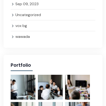
Sep 09, 2023
Uncategorized
vox bg
wawada
Portfolio