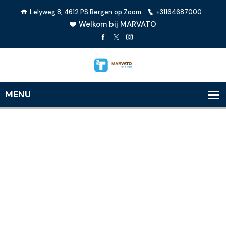
Lelyweg 8, 4612 PS Bergen op Zoom
+31164687000
Welkom bij MARVATO
MARVATO legal
dvocatenkantoor fiscaal & civiel