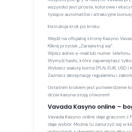
wszystko jest proste, kolorowe i ekscytu
tysiące automatów i atrakcyjne bonus
Instrukcja krok po kroku:
Wejdź na oficjalną stronę Kasyno Vava
Kliknij przycisk „Zarejestruj się”.
Wpisz adres e-mail lub numer telefonu 
Wymyśl hasło, które zapamiętasz tylko
Wybierz walutę konta (PLN, EUR, USD i i
Zaznacz akceptację regulaminu i zakońc
Ostatnim krokiem jest potwierdzenie ko
drzwi kasyna stoją otworem!
Vavada Kasyno online – bo
Vavada Kasyno online daje graczom z Po
daje wybór. Można tu zanurzyć się w k
jackpotach z dynamiczną akcją albo rozs