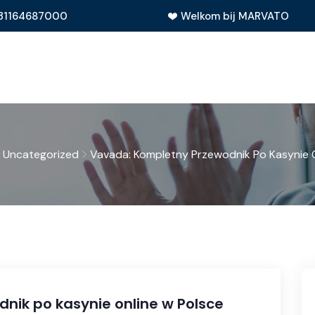
31164687000
Welkom bij MARVATO
Uncategorized
Vavada: Kompletny Przewodnik Po Kasynie 
ik po kasynie online w Polsce