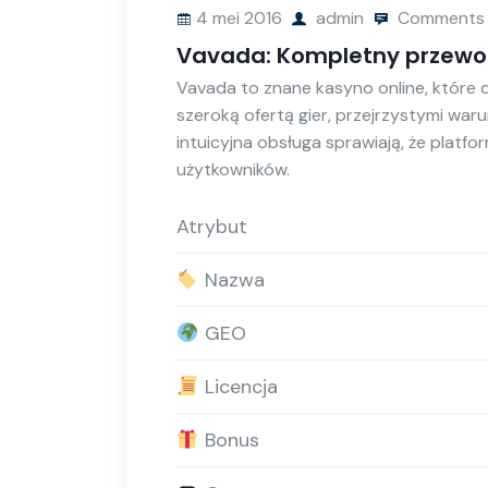
4 mei 2016
admin
Comments 
Vavada: Kompletny przewodn
Vavada to znane kasyno online, które d
szeroką ofertą gier, przejrzystymi waru
intuicyjna obsługa sprawiają, że platf
użytkowników.
Atrybut
Nazwa
GEO
Licencja
Bonus