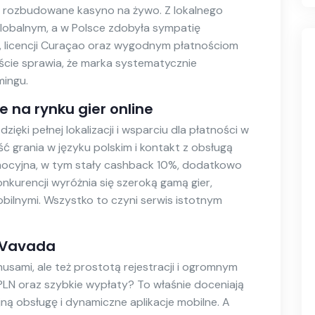
 i rozbudowane kasyno na żywo. Z lokalnego
lobalnym, a w Polsce zdobyła sympatię
 licencji Curaçao oraz wygodnym płatnościom
cie sprawia, że marka systematycznie
mingu.
e na rynku gier online
ęki pełnej lokalizacji i wsparciu dla płatności w
 grania w języku polskim i kontakt z obsługą
omocyjna, w tym stały cashback 10%, dodatkowo
onkurencji wyróżnia się szeroką gamą gier,
bilnymi. Wszystko to czyni serwis istotnym
ą Vavada
nusami, ale też prostotą rejestracji i ogromnym
PLN oraz szybkie wypłaty? To właśnie doceniają
yjną obsługę i dynamiczne aplikacje mobilne. A