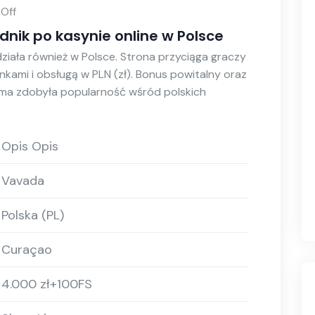
Off
ik po kasynie online w Polsce
ziała również w Polsce. Strona przyciąga graczy
nkami i obsługą w PLN (zł). Bonus powitalny oraz
orma zdobyła popularność wśród polskich
Opis Opis
Vavada
Polska (PL)
Curaçao
4.000 zł+100FS