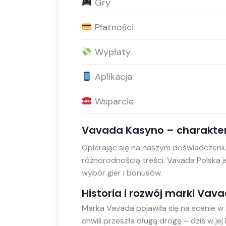
Gry
Płatności
Wypłaty
Aplikacja
Wsparcie
Vavada Kasyno – charakter
Opierając się na naszym doświadczeniu,
różnorodnością treści. Vavada Polska j
wybór gier i bonusów.
Historia i rozwój marki Vav
Marka Vavada pojawiła się na scenie w 
chwili przeszła długą drogę – dziś w jej