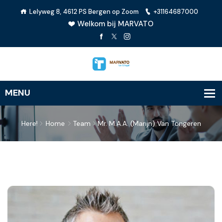
Lelyweg 8, 4612 PS Bergen op Zoom
+31164687000
Welkom bij MARVATO
Here!
Home
Team
Mr. M.A.A. (Marijn) Van Tongeren