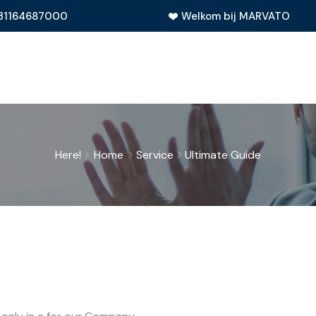
31164687000
Welkom bij MARVATO
Here!
Home
Service
Ultimate Guide