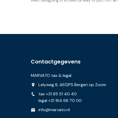
Web designing in a owerful way of just not an
Contactgegevens
MARVATO tax & legal
Lelyweg 8, 4612PS Bergen op Zoom
tax +31 85 51 40 40
legal +31 164 68 70 00
info@marvato.nl