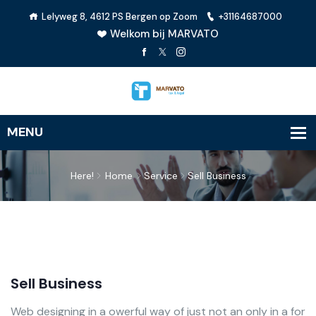
Lelyweg 8, 4612 PS Bergen op Zoom
+31164687000
Welkom bij MARVATO
Here!
Home
Service
Sell Business
Sell Business
Web designing in a owerful way of just not an only in a for