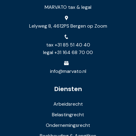
MARVATO tax & legal
Lelyweg 8, 4612PS Bergen op Zoom
tax +31 85 51 40 40
legal +31 164 68 70 00
info@marvato.nl
Diensten
Arbeidsrecht
Belastingrecht
Ondernemingsrecht
Boekhouding & Aangiften