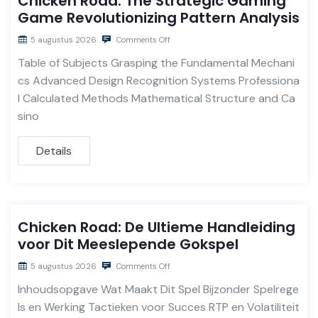
Chicken Road: The Strategic Gaming
Game Revolutionizing Pattern Analysis
5 augustus 2026
Comments Off
Table of Subjects Grasping the Fundamental Mechani
cs Advanced Design Recognition Systems Professiona
l Calculated Methods Mathematical Structure and Ca
sino
Details
Chicken Road: De Ultieme Handleiding
voor Dit Meeslepende Gokspel
5 augustus 2026
Comments Off
Inhoudsopgave Wat Maakt Dit Spel Bijzonder Spelrege
ls en Werking Tactieken voor Succes RTP en Volatiliteit