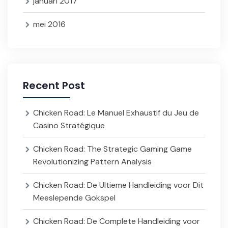
januari 2017
mei 2016
Recent Post
Chicken Road: Le Manuel Exhaustif du Jeu de
Casino Stratégique
Chicken Road: The Strategic Gaming Game
Revolutionizing Pattern Analysis
Chicken Road: De Ultieme Handleiding voor Dit
Meeslepende Gokspel
Chicken Road: De Complete Handleiding voor