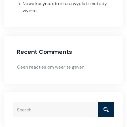
Nowe kasyna: struktura wypłat i metody
wypłat
Recent Comments
Geen reacties om weer te geven.