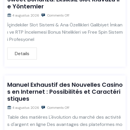
e Yöntemler
4 augustus 2026
Comments Off
İçindekiler Slot Sistemi & Ana Özellikleri Galibiyet İmkan
ı ve RTP İncelemesi Bonus Nitelikleri ve Free Spin Sistem
i Profesyonel
Details
Manuel Exhaustif des Nouvelles Casino
s en Internet : Possibilités et Caractéri
stiques
4 augustus 2026
Comments Off
Table des matières L'évolution du marché des activité
s d'argent en ligne Des avantages des plateformes mo