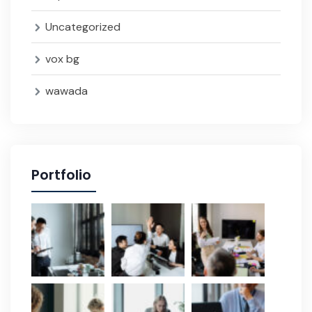
Uncategorized
vox bg
wawada
Portfolio