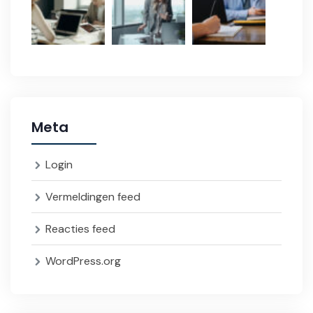
Meta
Login
Vermeldingen feed
Reacties feed
WordPress.org