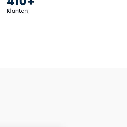
586
+
Klanten