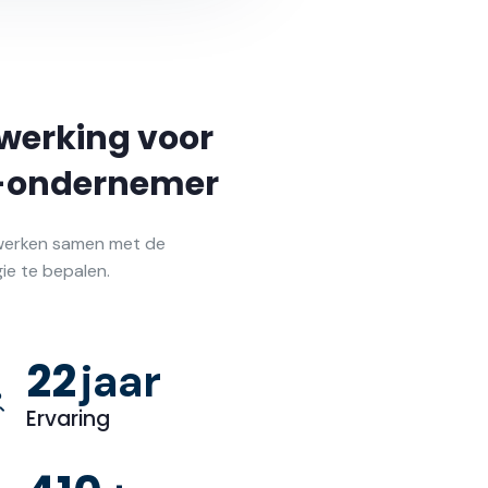
werking voor
B-ondernemer
d werken samen met de
ie te bepalen.
32
jaar
Ervaring