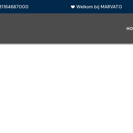
31164687000
Welkom bij MARVATO
HO
TO legal
toor fiscaa